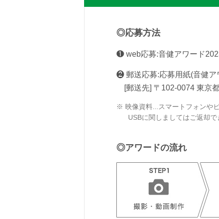
応募方法
❶
web応募:音健アワード2
❷
郵送応募:応募用紙(音健ア
[郵送先]
〒102-0074 東京
※ 映像資料...スマートフォンや
USBに関しましてはご返却
アワードの流れ