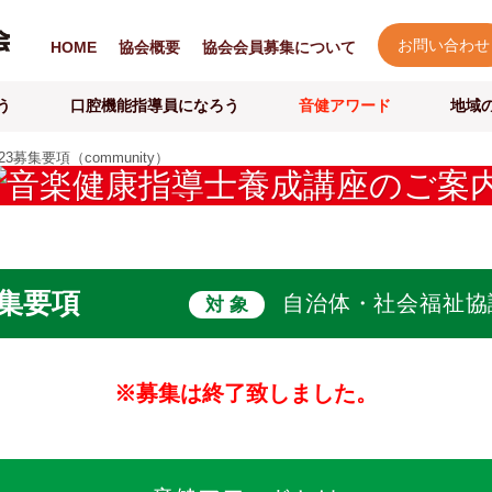
お問い合わせ
HOME
協会概要
協会会員募集について
う
口腔機能指導員になろう
音健アワード
地域
3募集要項（community）
募集要項
自治体・社会福祉協
対 象
※募集は終了致しました。