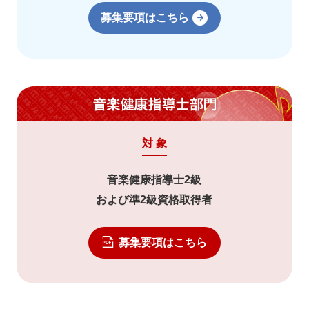
募集要項はこちら
音
楽
健
康
対 象
指
導
音楽健康指導士2級
士
および準2級資格取得者
部
門
募集要項はこちら