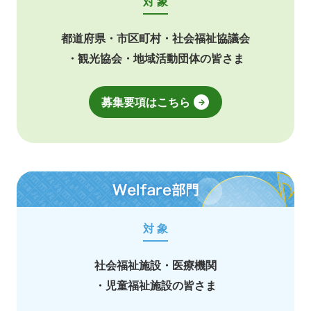
対 象
都道府県
・
市区町村
・
社会福祉協議会
・
観光協会
・
地域活動団体の皆さま
募集要項はこちら
Welfare
部
門
対 象
社会福祉施設
・
医療機関
・
児童福祉施設の皆さま