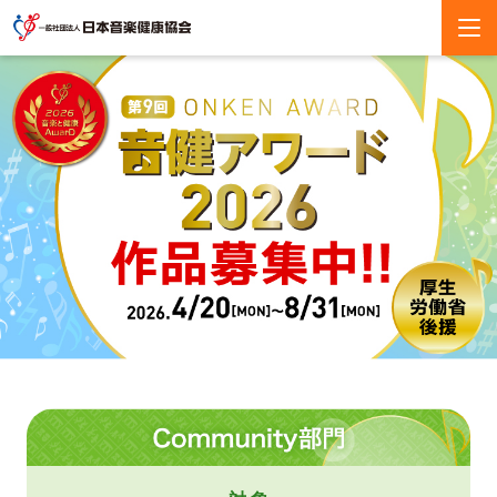
Community
部
門